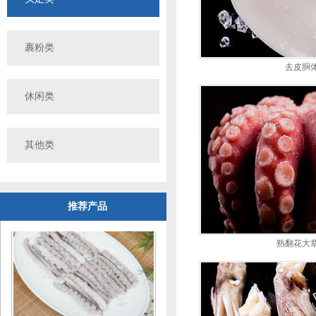
裹粉类
去皮胴
休闲类
其他类
糖醋熏鱼
推荐产品
熟翻花大