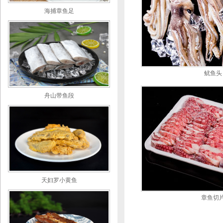
海捕章鱼足
鱿鱼头
舟山带鱼段
天妇罗小黄鱼
章鱼切