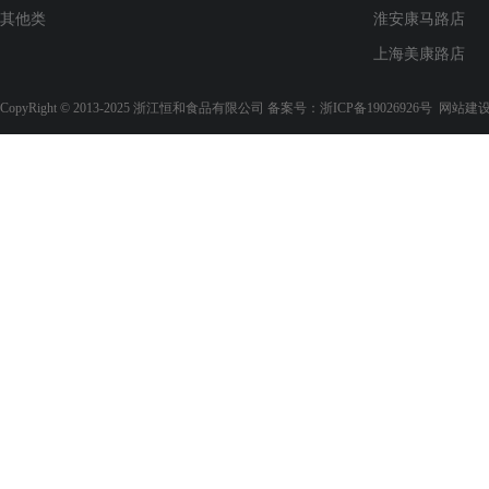
其他类
天妇罗小黄鱼
淮安康马路店
上海美康路店
CopyRight © 2013-2025 浙江恒和食品有限公司 备案号：
浙ICP备19026926号
网站建
香辣小黄鱼