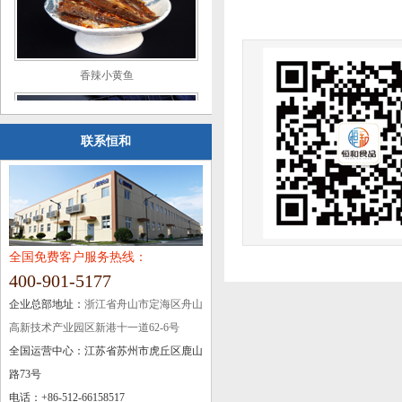
香辣小黄鱼
联系恒和
烤鳗鱼片
全国免费客户服务热线：
400-901-5177
企业总部地址：
浙江省舟山市定海区舟山
高新技术产业园区新港十一道62-6号
全国运营中心：江苏省苏州市虎丘区鹿山
糖醋熏鱼
路73号
电话：+86-512-66158517