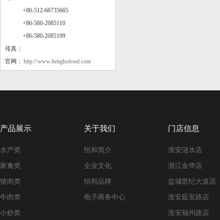
+86-512-66735665
+86-580-2085110
+86-580-2085199
传真：
官网：
http:// www.henghofood.com
海捕章鱼足
产品展示
关于我们
门店信息
舟山带鱼段
水产类
恒和简介
淮安涟水店
家禽类
企业文化
浙江金华店
猪肉类
恒和品牌
盐城世纪大道店
牛肉类
电子商务中心
淮安延安路店
小炒类
淮安福州路店