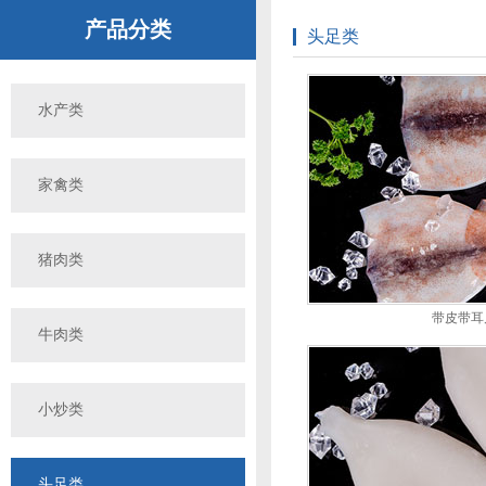
产品分类
头足类
水产类
家禽类
猪肉类
带皮带耳
牛肉类
小炒类
头足类